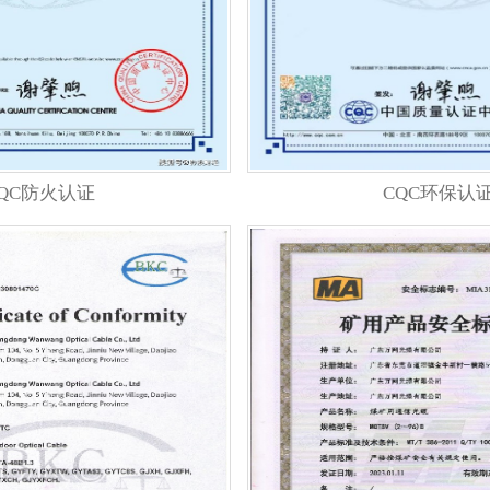
QC防火认证
CQC环保认