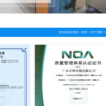
您当前的位置是：
首页
>>
关于万网
>>