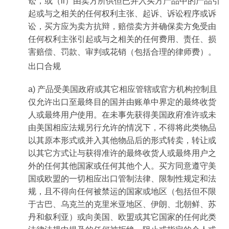
讼，或（ii）由卖方所供但已并入买方产品中的产品引
起或与之相关的任何权利主张、起诉、诉讼程序或诉
讼，买方应为卖方抗辩，赔偿卖方并确保卖方免受由
任何权利主张引起或与之相关的任何费用、责任、损
害赔偿、罚款、审判或花销（包括合理的律师费）。
出口合规
a) 产品受美国政府或其它相应管辖或官方机构控制且
仅允许出口至最终目的国并由账单中界定的最终收货
人或最终用户使用。在未事先获得美国政府准许或未
由美国相应法规另行允许的情况下，不得将此类物品
以其原本形式或并入其他物品后的形式转卖，转让或
以其它方式让与获得准许的最终收货人或最终用户之
外的任何其他国家或任何其他个人。买方同意遵守美
国或欧盟的一切相应出口管制法律、限制性规定和法
规，且不得向任何被禁运的国家或地区（包括但不限
于古巴、乌克兰的克里米亚地区、伊朗、北朝鲜、苏
丹和叙利亚）或向美国、欧盟或其它国家的任何此类