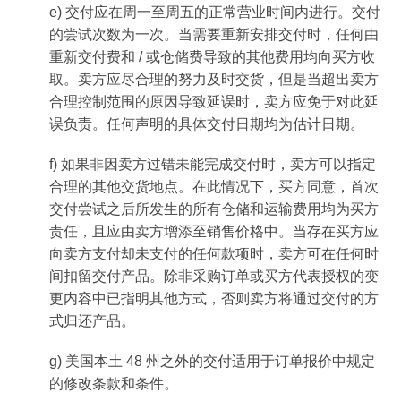
e) 交付应在周一至周五的正常营业时间内进行。交付
的尝试次数为一次。当需要重新安排交付时，任何由
重新交付费和 / 或仓储费导致的其他费用均向买方收
取。卖方应尽合理的努力及时交货，但是当超出卖方
合理控制范围的原因导致延误时，卖方应免于对此延
误负责。任何声明的具体交付日期均为估计日期。
f) 如果非因卖方过错未能完成交付时，卖方可以指定
合理的其他交货地点。在此情况下，买方同意，首次
交付尝试之后所发生的所有仓储和运输费用均为买方
责任，且应由卖方增添至销售价格中。当存在买方应
向卖方支付却未支付的任何款项时，卖方可在任何时
间扣留交付产品。除非采购订单或买方代表授权的变
更内容中已指明其他方式，否则卖方将通过交付的方
式归还产品。
g) 美国本土 48 州之外的交付适用于订单报价中规定
的修改条款和条件。