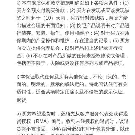
k) 本有限质保和救济措施明确以如下各项为条件：(1)
买方全额支付购买价款；(2) 买方在发现或应该发现缺
陷之时起十（10）天内，买方针对该缺陷，向卖方给
出描述合理的书面通知；(3) 按照产品说明书对产品进
行储存、安装、操作、使用和维护；(4) 对于买方在质
保期内的产品操作和维护，存在适当的记录；(5) 买方
向卖方提供合理机会，以对产品和上述记录进行检
查；(6) 不存在对产品所做的任何未授权修改或修理，
包括但不限于，去除或更改任何序列号或产品标识。
l) 本保证取代任何及所有其他保证，不论口头的、书
面的、明示的、默示的或法定的。特此否认任何有关
适销性、适合某项特定用途以及不侵权的默示保证。
退货
a) 买方希望退货时，必须先从客户服务代表处获得退
货授权（RMA）编号。收到未经授权的退货时，该退
货将不被接受。RMA 编号必须打印于包装外部，以便