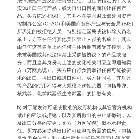
法律法规中提及的任何被拒绝、阻止或指定的个人或
实体出口任何产品，或为再出口目的而转让任何产
品。买方陈述和保证，其并不在美国财政部外国资产
控制办公室 (OFAC) 和美国商务部产业与安全局 (BIS)
所界定的被拒绝人员、特别指定国民或被排除人员名
单上，亦不在任何其他美国禁止人员的名单上；其非
由任何该等名单上的任何主体所拥有或受其控制，亦
未被美国或其他法律禁止采购被协议下的产品或服
务，而且当其身份与上述的变化相关时应立即通知卖
方（万网光缆）。买方应自行负责取得任何可能被要
求的出口、再出口或进口许可。买方还同意，其对此
等产品的使用不得与大规模杀伤性武器（包括导弹、
核武器、化学武器或生物武器）的扩散有关。
b) 对于颁发许可证或批准的政府机构或其它官方机构
做出的延误或拒绝，以及其所做出的中止或撤销，以
及出口分类的变更，卖方（万网光缆）概不承担责
任。买方必须提供出口许可证申领所需的信息（包括
最终用户信息）和 / 或供卖方判断是否需要申领许可