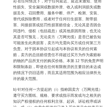
a) 在任何情况下，对于任何延迟、延迟未通知、使用
性损失、安全漏洞或数据外泄、收入或利润损失或数
据丢失、召回费用、服务中断、停产、检测、安装、
替代或拆除费用，或者对于任何衍生损害、附带损
害、间接损害或惩罚性损害赔偿金，无论其是否因合
同违约、侵权（包括疏忽）或其他原因而致，也无论
其是否可预见，无论卖方（万网光缆）是否已被告知
可能发生此类损害，卖方均无需向买方或任何第三方
负责。对于因本协议引起或与本协议有关的任何索
赔，卖方的总括赔偿责任不得超过买方为作为索赔标
的物的产品所支付的购买价格。本第 12 节的免责声明
和限制条款，即使在任何有限救济的主要目的未达成
的情况下仍旧适用，而且其适用范围为相应法律所允
许的最大范围。
b) 针对任何一方提起的（i）指称因卖方（万网光缆）
遵守买方图纸、规格、要求或指示而发或与之相关的
知识产权侵权的任何权利主张、起诉、诉讼程序或诉