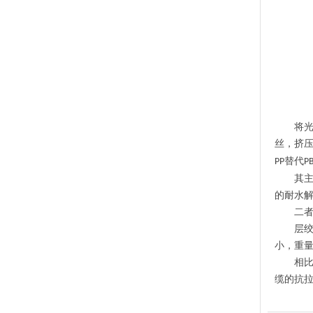
将
丝，挤
替代
PP
P
其
的耐水
二
层
小，重
相
缆的抗