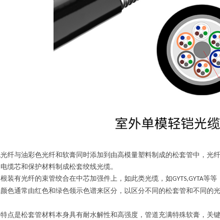
色
光纤
与油彩色
光纤
和软膏同时添加到由高模量塑料制成的松套管中，
光
。电缆芯和保护材料制成松套绞线
光缆
。
多根装有光纤的束管绞合在中芯加强件上，如此类
光缆
，如
等等
GYTS
,
GYTA
的颜色通常由红色和绿色领示色谱来区分，以区分不同的松套管和不同的
要特点是松套管材料本身具有耐水解性和高强度，管道充满特殊软膏，关