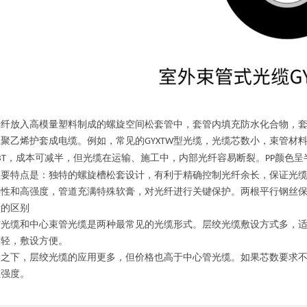
光纤放入高模量塑料制成的螺旋空间松套管中，套管内填充防水化合物，
压聚乙烯护套成电缆。例如，常见的
型光缆
，光缆芯数小，束管材
GYXTW
，成本可减半，但光缆在运输、施工中，内部光纤容易断裂。
颜色呈
BT
PP
主要特点是：独特的螺旋槽松套设计，有利于精确控制光纤余长，保证光
解性和高强度，管道充满特殊软膏，对光纤进行关键保护。两根平行钢丝
者的区别
绞光缆和
中心束管光缆
是两种最常见的光缆形式。层绞光缆敷设方式多，
量轻，敷设方便。
比之下，层绞光缆的应用更多，但价格也高于中心管光缆。如果芯数要求
拉强度。